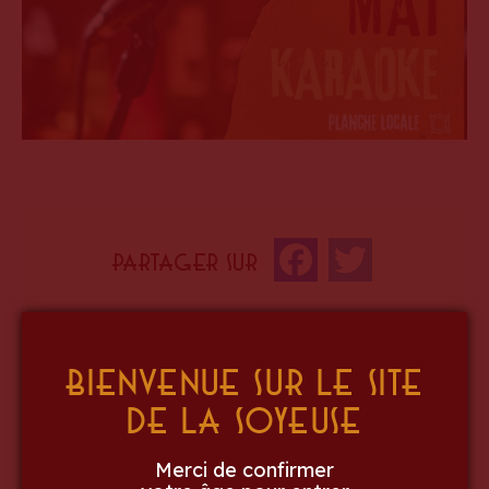
Partager sur
Facebook
Twitter
Bienvenue sur le site
de La Soyeuse
« Article précédent
Merci de confirmer