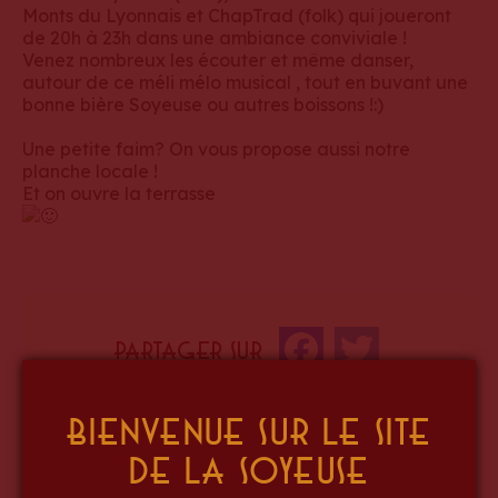
Monts du Lyonnais et ChapTrad (folk) qui joueront
de 20h à 23h dans une ambiance conviviale !
Venez nombreux les écouter et même danser,
autour de ce méli mélo musical , tout en buvant une
bonne bière Soyeuse ou autres boissons !:)
Une petite faim? On vous propose aussi notre
planche locale !
Et on ouvre la terrasse
Partager sur
Facebook
Twitter
Bienvenue sur le site
de La Soyeuse